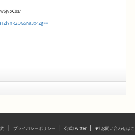
w6JvpC8s/
=MTZlYnR2OG5na3o4Zg==
規約
プライバシーポリシー
公式Twitter
お問い合わせは