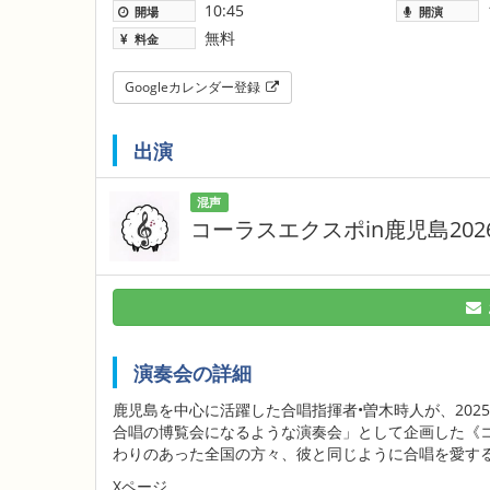
10:45
開場
開演
無料
料金
Googleカレンダー登録
出演
混声
コーラスエクスポin鹿児島20
演奏会の詳細
鹿児島を中心に活躍した合唱指揮者•曽木時人が、202
合唱の博覧会になるような演奏会」として企画した《コ
わりのあった全国の方々、彼と同じように合唱を愛す
Xページ