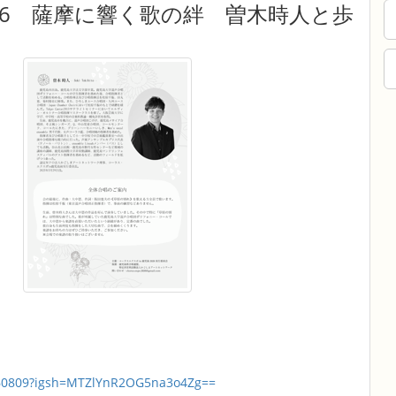
026 薩摩に響く歌の絆 曽木時人と歩
260809?igsh=MTZlYnR2OG5na3o4Zg==