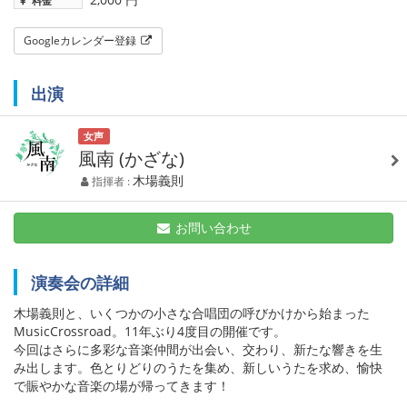
料金
Googleカレンダー登録
出演
女声
風南 (かざな)
木場義則
指揮者 :
お問い合わせ
演奏会の詳細
木場義則と、いくつかの小さな合唱団の呼びかけから始まった
MusicCrossroad。11年ぶり4度目の開催です。
今回はさらに多彩な音楽仲間が出会い、交わり、新たな響きを生
み出します。色とりどりのうたを集め、新しいうたを求め、愉快
で賑やかな音楽の場が帰ってきます！