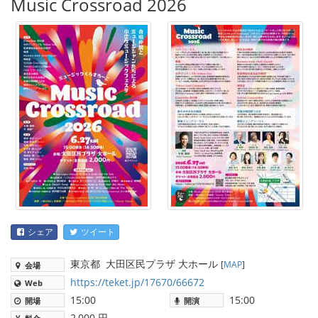
Music Crossroad 2026
シェア
ツイート
東京都
大田区民プラザ 大ホール
[
MAP
]
会場
https://teket.jp/17670/66672
Web
15:00
15:00
開場
開演
2,000 円