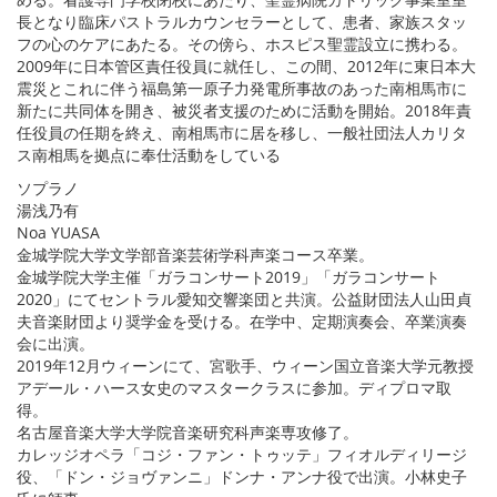
長となり臨床パストラルカウンセラーとして、患者、家族スタッ
フの心のケアにあたる。その傍ら、ホスピス聖霊設立に携わる。
2009年に日本管区責任役員に就任し、この間、2012年に東日本大
震災とこれに伴う福島第一原子力発電所事故のあった南相馬市に
新たに共同体を開き、被災者支援のために活動を開始。2018年責
任役員の任期を終え、南相馬市に居を移し、一般社団法人カリタ
ス南相馬を拠点に奉仕活動をしている
ソプラノ
湯浅乃有
Noa YUASA
金城学院大学文学部音楽芸術学科声楽コース卒業。
金城学院大学主催「ガラコンサート2019」「ガラコンサート
2020」にてセントラル愛知交響楽団と共演。公益財団法人山田貞
夫音楽財団より奨学金を受ける。在学中、定期演奏会、卒業演奏
会に出演。
2019年12月ウィーンにて、宮歌手、ウィーン国立音楽大学元教授
アデール・ハース女史のマスタークラスに参加。ディプロマ取
得。
名古屋音楽大学大学院音楽研究科声楽専攻修了。
カレッジオペラ「コジ・ファン・トゥッテ」フィオルディリージ
役、「ドン・ジョヴァンニ」ドンナ・アンナ役で出演。小林史子