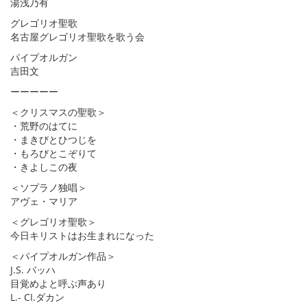
湯浅乃有
グレゴリオ聖歌
名古屋グレゴリオ聖歌を歌う会
パイプオルガン
吉田文
ーーーーー
＜クリスマスの聖歌＞
・荒野のはてに
・まきびとひつじを
・もろびとこぞりて
・きよしこの夜
＜ソプラノ独唱＞
アヴェ・マリア
＜グレゴリオ聖歌＞
今日キリストはお生まれになった
＜パイプオルガン作品＞
J.S. バッハ
目覚めよと呼ぶ声あり
L.- CI.ダカン