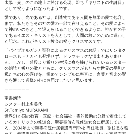
太陽・光」のこの地上に於ける公現、即ち「キリストの生誕日」
として祝うようになったようです。
愛であり、光である神は、創造物である人間を無限の愛で包容し
ます。私たちもその神の愛の一部で在りえること、その愛によっ
て神のいのちとして迎えられることができるように、神が神の子
であるイエス・キリストを人として、人間の救いのために遣わし
た記念。これがキリスト教会の祝うクリスマスです。
「パイプオルガンと聖歌によるクリスマスのお話」ではサンタク
ロースもトナカイも登場せず、ドラマチックな演出もありませ
ん。しかし、普段より祈りの生活に身を捧げられているシスター
の朗読と祈りの歌とともに、クリスマスがもたらす世界の平和と
私たちの心の喜びを、極めてシンプルに率直に、言葉と音楽の響
きを通して皆様の心にお届けしたいと思います。
ーーーーーー
聖書朗読
シスター村上多美代
Sr.Tamiyo MURAKAMI
世界51か国の教育・医療・社会福祉・霊的援助の分野で奉仕して
いるカトリックの修道会、聖霊奉侍布教修道女会に所属してい
る。2004年まで聖霊病院付属看護専門学校 専任教員、副校長を務
める。看護専門学校閉校にあたり、聖霊病院カトリック事業室室