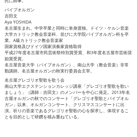
氏に師事。
パイプオルガン
吉田文
Aya YOSHIDA
名古屋生まれ。中学卒業と同時に単身渡独。ドイツ・ケルン音楽
大学カトリック教会音楽科、並びに大学院パイプオルガン科を卒
業。A級カトリック教会音楽家
国家資格及びドイツ国家演奏家資格取得
平成27年度名古屋市民芸術祭特別賞受賞、和3年度名古屋市芸術奨
励賞受賞。
名古屋音楽大学（パイプオルガン）、南山大学（教会音楽）非常
勤講師。名古屋オルガンの秋実行委員会主宰。
名古屋グレゴリオ聖歌を歌う会
南山大学エクステンションカレッジ講座「グレゴリオ聖歌を歌い
ましょう」（講師：吉田文）のメンバーを中心に発足。2013年名
古屋オルガンの秋でのコンサート「グレゴリオ聖歌とパイプオル
ガン」以来、オルガンコンサート、クリスマスコンサートに出
演。祈りの音楽であるグレゴリオ聖歌の心を探求し、体現するこ
とを目的として研鑽を積み重ねている。