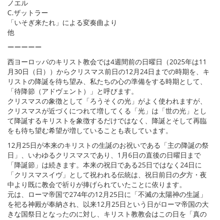
ノエル
C.ザットラー
「いそぎ来たれ」による変奏曲より
他
ーーーーー
西ヨーロッパのキリスト教会では4週間前の日曜日（2025年は11
月30日（日））からクリスマス前日の12月24日までの時期を、キ
リストの降誕を待ち望み、私たちの心の準備をする時期として、
「待降節（アドヴェント）」と呼びます。
クリスマスの象徴として「ろうそくの光」がよく使われますが、
クリスマスが近づくにつれて増してくる「光」は「世の光」とし
て降誕するキリストを象徴するだけではなく、降誕とそして再臨
をも待ち望む希望が増していることも表しています。
12月25日が本来のキリストの生誕のお祝いである「主の降誕の祭
日」、いわゆるクリスマスであり、1月6日の直後の日曜日まで
「降誕節」は続きます。本来の祝日である25日ではなく24日に
「クリスマスイヴ」として祝われる伝統は、祝日前日の夕方・夜
中より既に教会で祈りが捧げられていたことに依ります。
元は、ローマ帝国で274年の12月25日に「不滅の太陽神の生誕」
を祀る神殿が奉納され、以来12月25日という日がローマ帝国の大
きな国祭日となったのに対し、キリスト教教会はこの日を「真の