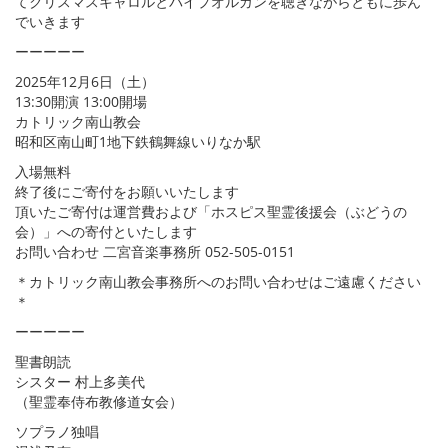
てクリスマスキャロルとパイプオルガンを聴きながらともに歩ん
でいきます
ーーーーー
2025年12月6日（土）
13:30開演 13:00開場
カトリック南山教会
昭和区南山町1地下鉄鶴舞線いりなか駅
入場無料
終了後にご寄付をお願いいたします
頂いたご寄付は運営費および「ホスピス聖霊後援会（ぶどうの
会）」への寄付といたします
お問い合わせ 二宮音楽事務所 052-505-0151
＊カトリック南山教会事務所へのお問い合わせはご遠慮ください
＊
ーーーーー
聖書朗読
シスター 村上多美代
（聖霊奉侍布教修道女会）
ソプラノ独唱