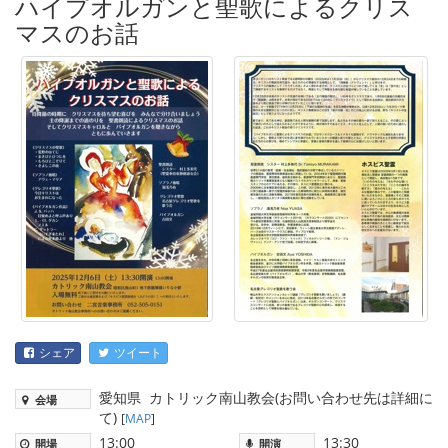
ハイプオルガンと聖歌によるクリス
マスのお話
シェア
ツイート
愛知県
カトリック南山教会(お問い合わせ先は詳細に
会場
て)
[
MAP
]
13:00
13:30
開場
開演