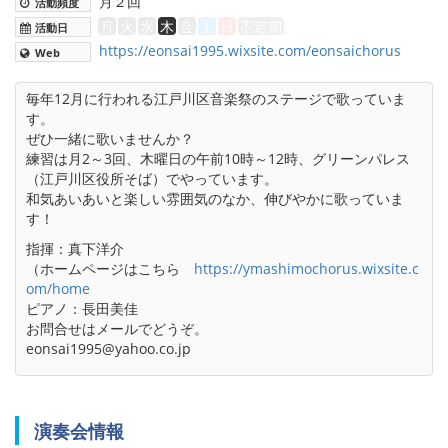
月２回
活動頻度
月
火
水
木
金
土
日
不定期
活動日
https://eonsai1995.wixsite.com/eonsaichorus
Web
毎年12月に行われる江戸川区音楽祭のステージで歌っていま
す。
ぜひ一緒に歌いませんか？
練習は月2～3回、木曜日の午前10時～12時、グリーンパレス
（江戸川区役所そば）でやっています。
和気あいあいと楽しい雰囲気のなか、伸びやかに歌っていま
す！
指揮：真下洋介
（ホームページはこちら
https://ymashimochorus.wixsite.c
om/home
ピアノ：長田美佳
お問合せはメールでどうぞ。
eonsai1995@yahoo.co.jp
演奏会情報