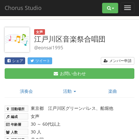
Chorus Studio
女声
江戸川区音楽祭合唱団
@eonsai1995
メンバー申請
シェア
ツイート
お問い合わせ
演奏会
活動
楽曲
東京都 江戸川区グリーンパレス、船堀他
活動場所
女声
編成
30 ～ 60代以上
年齢層
30 人
人数