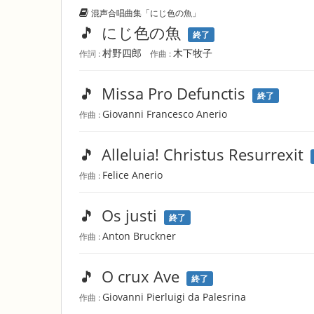
混声合唱曲集「にじ色の魚」
🎵
にじ色の魚
終了
村野四郎
木下牧子
作詞 :
作曲 :
🎵
Missa Pro Defunctis
終了
Giovanni Francesco Anerio
作曲 :
🎵
Alleluia! Christus Resurrexit
Felice Anerio
作曲 :
🎵
Os justi
終了
Anton Bruckner
作曲 :
🎵
O crux Ave
終了
Giovanni Pierluigi da Palesrina
作曲 :