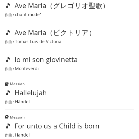
🎵
Ave Maria（グレゴリオ聖歌）
chant mode1
作曲 :
🎵
Ave Maria（ビクトリア）
Tomás Luis de Victoria
作曲 :
🎵
Io mi son giovinetta
Monteverdi
作曲 :
Messiah
🎵
Hallelujah
Händel
作曲 :
Messiah
🎵
For unto us a Child is born
Handel
作曲 :