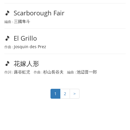
🎵
Scarborough Fair
三國隼斗
編曲 :
🎵
El Grillo
Josquin des Prez
作曲 :
🎵
花嫁人形
蕗谷虹児
杉山長谷夫
池辺晋一郎
作詞 :
作曲 :
編曲 :
1
2
>