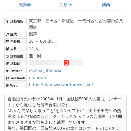
演奏会
活動
楽曲
東京都 墨田区・新宿区・千代田区などの都内公共
活動場所
施設
混声
編成
30 ～ 60代以上
年齢層
14 人
人数
週１回
活動頻度
月
火
水
木
金
土
日
不定期
活動日
@choir_utanowa
Twitter
utanowa
Facebook
https://utanowa.wordpress.com/
Web
合唱団うたのわは2005年11月「国技館5000人の第九コンサー
ト」から誕生した混声合唱団です。
“みんなで楽しく歌うこと”をコンセプトに、渕上千里先生の熱
意溢れるご指導のもと、クラシックからクラス合唱曲・現代曲
までさまざまな歌を楽しく練習しています。
毎年、墨田区の「国技館5000人の第九コンサート」にスタッ