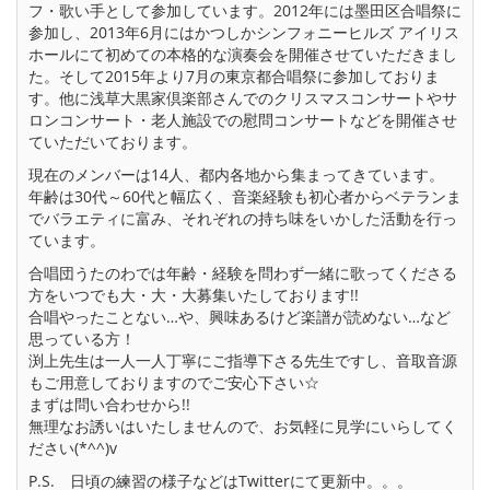
フ・歌い手として参加しています。2012年には墨田区合唱祭に
参加し、2013年6月にはかつしかシンフォニーヒルズ アイリス
ホールにて初めての本格的な演奏会を開催させていただきまし
た。そして2015年より7月の東京都合唱祭に参加しておりま
す。他に浅草大黒家倶楽部さんでのクリスマスコンサートやサ
ロンコンサート・老人施設での慰問コンサートなどを開催させ
ていただいております。
現在のメンバーは14人、都内各地から集まってきています。
年齢は30代～60代と幅広く、音楽経験も初心者からベテランま
でバラエティに富み、それぞれの持ち味をいかした活動を行っ
ています。
合唱団うたのわでは年齢・経験を問わず一緒に歌ってくださる
方をいつでも大・大・大募集いたしております!!
合唱やったことない…や、興味あるけど楽譜が読めない…など
思っている方！
渕上先生は一人一人丁寧にご指導下さる先生ですし、音取音源
もご用意しておりますのでご安心下さい☆
まずは問い合わせから!!
無理なお誘いはいたしませんので、お気軽に見学にいらしてく
ださい(*^^)v
P.S. 日頃の練習の様子などはTwitterにて更新中。。。