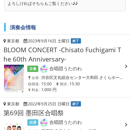
よろしければそちらもご覧ください♪♪
演奏会情報
東京都
2023年9月16日 土曜日
終了
BLOOM CONCERT -Chisato Fuchigami T
he 60th Anniversary-
合唱団うたのわ
主催
渋谷区文化総合センター大和田 さくらホール
会場 :
15:00
15:30
開場 :
開演 :
1,000 円
料金 :
東京都
2022年9月25日 日曜日
終了
第69回 墨田区合唱祭
合唱団うたのわ
出演