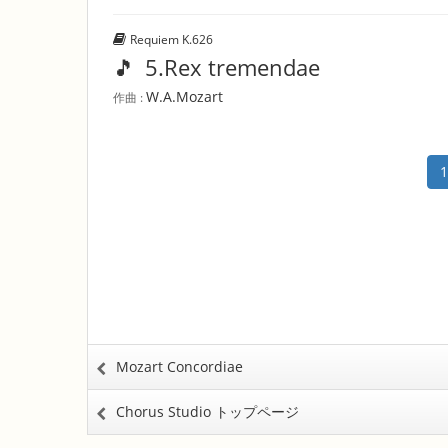
Requiem K.626
🎵
5.Rex tremendae
W.A.Mozart
作曲 :
1
Mozart Concordiae
Chorus Studio トップページ