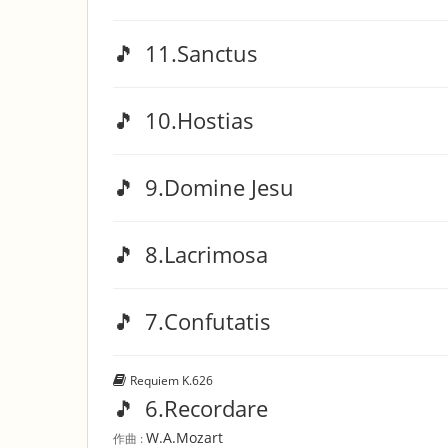
🎵
11.Sanctus
🎵
10.Hostias
🎵
9.Domine Jesu
🎵
8.Lacrimosa
🎵
7.Confutatis
Requiem K.626
🎵
6.Recordare
W.A.Mozart
作曲 :