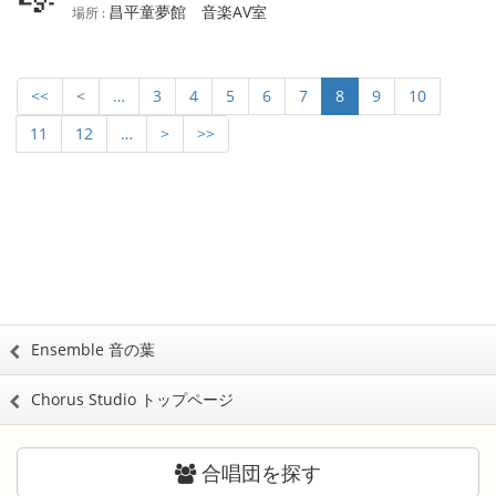
昌平童夢館 音楽AV室
場所 :
<<
<
…
3
4
5
6
7
8
9
10
11
12
…
>
>>
Ensemble 音の葉
Chorus Studio トップページ
合唱団を探す