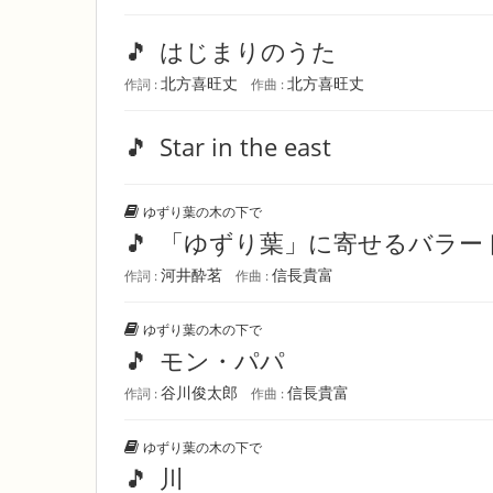
🎵
はじまりのうた
北方喜旺丈
北方喜旺丈
作詞 :
作曲 :
🎵
Star in the east
ゆずり葉の木の下で
🎵
「ゆずり葉」に寄せるバラー
河井酔茗
信長貴富
作詞 :
作曲 :
ゆずり葉の木の下で
🎵
モン・パパ
谷川俊太郎
信長貴富
作詞 :
作曲 :
ゆずり葉の木の下で
🎵
川