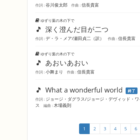
谷川俊太郎
信長貴富
作詞 :
作曲 :
ゆずり葉の木の下で
🎵
深く澄んだ目が二つ
デ・ラ・メア/瀬田貞二（訳）
信長貴富
作詞 :
作曲 :
ゆずり葉の木の下で
🎵
あおいあおい
小舞まり
信長貴富
作詞 :
作曲 :
🎵
What a wonderful world
終了
ジョージ・ダグラス/ジョージ・デヴィッド・
作詞 :
ス
木場義則
編曲 :
1
2
3
4
5
6