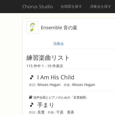
Chorus Studio
合唱団を探す
演奏会を探す
Ensemble 音の葉
演奏会
練習楽曲リスト
115 件中 1 - 10 件表示
🎵
I Am His Child
Moses Hogan
Moses Hogan
作詞 :
作曲 :
混声合唱とピアノのための「良寛相聞」
🎵
手まり
良寛
千原 英喜
作詞 :
作曲 :