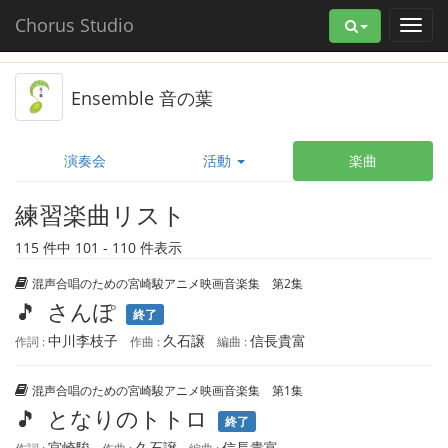
Chorus Studio
Ensemble 音の葉
演奏会
活動
楽曲
練習楽曲リスト
115 件中 101 - 110 件表示
混声合唱のための宮崎駿アニメ映画音楽集 第2集
🎵
さんぽ
終了
中川李枝子
久石譲
信長貴富
作詞 :
作曲 :
編曲 :
混声合唱のための宮崎駿アニメ映画音楽集 第1集
🎵
となりのトトロ
終了
宮崎駿
久石譲
信長貴富