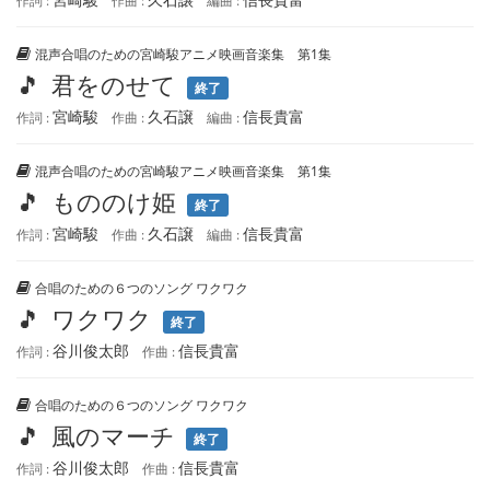
作詞 :
作曲 :
編曲 :
混声合唱のための宮崎駿アニメ映画音楽集 第1集
🎵
君をのせて
終了
宮崎駿
久石譲
信長貴富
作詞 :
作曲 :
編曲 :
混声合唱のための宮崎駿アニメ映画音楽集 第1集
🎵
もののけ姫
終了
宮崎駿
久石譲
信長貴富
作詞 :
作曲 :
編曲 :
合唱のための６つのソング ワクワク
🎵
ワクワク
終了
谷川俊太郎
信長貴富
作詞 :
作曲 :
合唱のための６つのソング ワクワク
🎵
風のマーチ
終了
谷川俊太郎
信長貴富
作詞 :
作曲 :