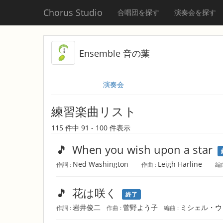
Chorus Studio
合唱団を探す
演奏会を探す
Ensemble 音の葉
演奏会
練習楽曲リスト
115 件中 91 - 100 件表示
🎵
When you wish upon a star
Ned Washington
Leigh Harline
作詞 :
作曲 :
編
🎵
花は咲く
終了
岩井俊二
菅野よう子
ミシェル・ウ
作詞 :
作曲 :
編曲 :