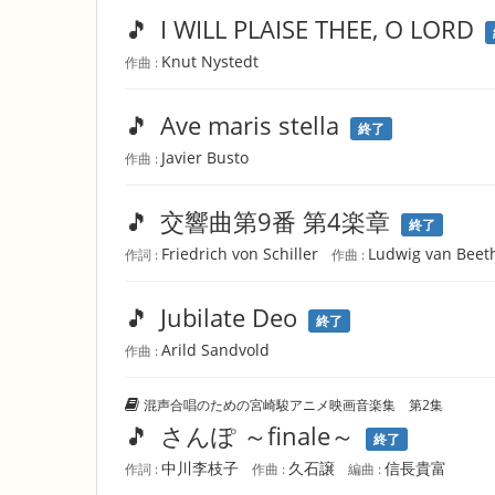
🎵
I WILL PLAISE THEE, O LORD
Knut Nystedt
作曲 :
🎵
Ave maris stella
終了
Javier Busto
作曲 :
🎵
交響曲第9番 第4楽章
終了
Friedrich von Schiller
Ludwig van Beet
作詞 :
作曲 :
🎵
Jubilate Deo
終了
Arild Sandvold
作曲 :
混声合唱のための宮崎駿アニメ映画音楽集 第2集
🎵
さんぽ ～finale～
終了
中川李枝子
久石譲
信長貴富
作詞 :
作曲 :
編曲 :