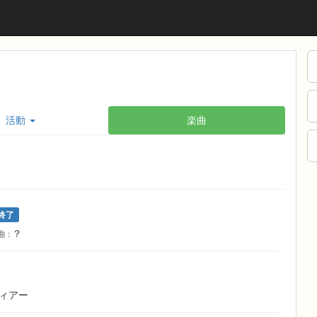
活動
楽曲
終了
？
曲 :
ィアー