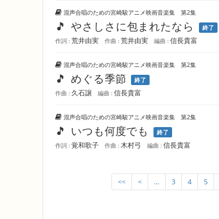
混声合唱のための宮崎駿アニメ映画音楽集 第2集
🎵
やさしさに包まれたなら
終了
荒井由実
荒井由実
信長貴富
作詞 :
作曲 :
編曲 :
混声合唱のための宮崎駿アニメ映画音楽集 第2集
🎵
めぐる季節
終了
久石譲
信長貴富
作曲 :
編曲 :
混声合唱のための宮崎駿アニメ映画音楽集 第2集
🎵
いつも何度でも
終了
覚和歌子
木村弓
信長貴富
作詞 :
作曲 :
編曲 :
<<
<
…
3
4
5