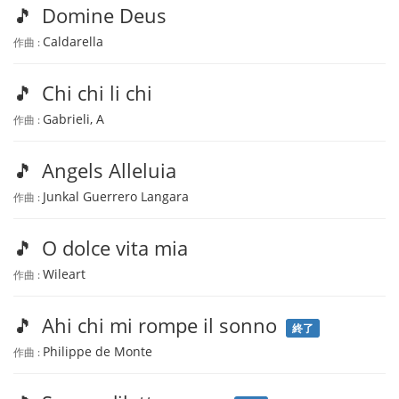
🎵
Domine Deus
Caldarella
作曲 :
🎵
Chi chi li chi
Gabrieli, A
作曲 :
🎵
Angels Alleluia
Junkal Guerrero Langara
作曲 :
🎵
O dolce vita mia
Wileart
作曲 :
🎵
Ahi chi mi rompe il sonno
終了
Philippe de Monte
作曲 :