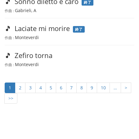
🎵
Sonno diletto e caro
終了
Gabrieli, A
作曲 :
🎵
Laciate mi morire
終了
Monteverdi
作曲 :
🎵
Zefiro torna
Monteverdi
作曲 :
1
2
3
4
5
6
7
8
9
10
…
>
>>