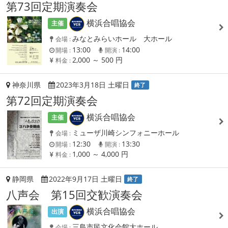
第73回定期演奏会
横浜合唱協会
主催
みなとみらいホール 大ホール
会場 :
13:00
14:00
開場 :
開演 :
2,000 ～ 500 円
料金 :
神奈川県
2023年3月18日 土曜日
終了
第72回定期演奏会
横浜合唱協会
主催
ミューザ川崎シンフォニーホール
会場 :
12:30
13:30
開場 :
開演 :
1,000 ～ 4,000 円
料金 :
静岡県
2022年9月17日 土曜日
終了
八声会 第15回交歓演奏会
横浜合唱協会
出演
三島市民文化会館大ホール
会場 :