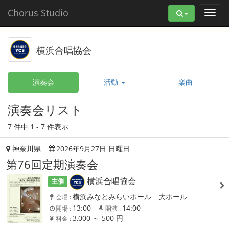
Chorus Studio
横浜合唱協会
演奏会
活動
楽曲
演奏会リスト
7 件中 1 - 7 件表示
神奈川県
2026年9月27日 日曜日
第76回定期演奏会
横浜合唱協会
主催
横浜みなとみらいホール 大ホール
会場 :
13:00
14:00
開場 :
開演 :
3,000 ～ 500 円
料金 :