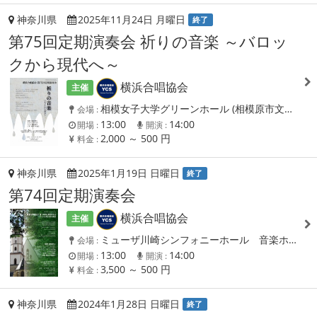
神奈川県
2025年11月24日 月曜日
終了
第75回定期演奏会 祈りの音楽 ～バロッ
クから現代へ～
横浜合唱協会
主催
相模女子大学グリーンホール (相模原市文化会館) 大ホール
会場 :
13:00
14:00
開場 :
開演 :
2,000 ～ 500 円
料金 :
神奈川県
2025年1月19日 日曜日
終了
第74回定期演奏会
横浜合唱協会
主催
ミューザ川崎シンフォニーホール 音楽ホール
会場 :
13:00
14:00
開場 :
開演 :
3,500 ～ 500 円
料金 :
神奈川県
2024年1月28日 日曜日
終了